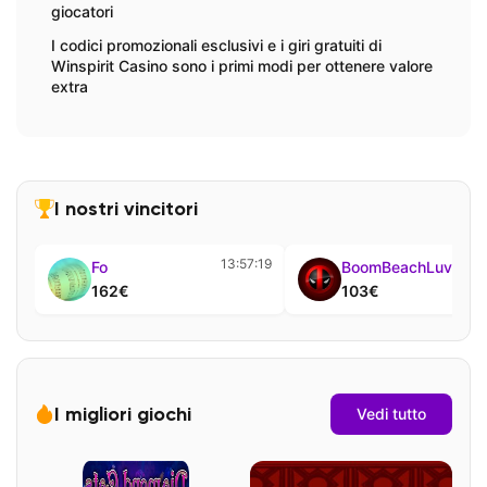
giocatori
I codici promozionali esclusivi e i giri gratuiti di
Winspirit Casino sono i primi modi per ottenere valore
extra
Opzioni di deposito e opzioni di pagamento rapido
I passaggi e i tempi per prelevare le vincite del bonus
senza deposito del casinò Winspirit sono facili da
seguire
I nostri vincitori
Requisiti di scommessa, limiti e termini del bonus
Winspirit Casino si assicura che il gioco mobile sia
13:57:19
1
Fo
BoomBeachLuvr
divertente quanto il gioco desktop offrendo agli utenti
162€
103€
iOS e Android speciali bonus senza deposito
Bonus senza deposito del casinò Winspirit
I migliori giochi
Vedi tutto