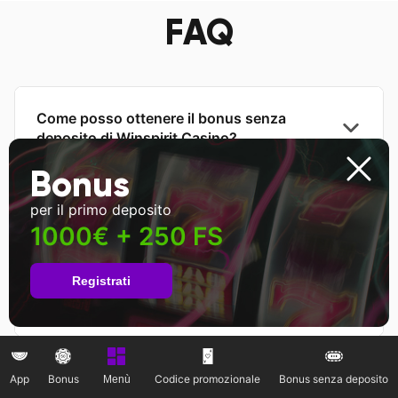
FAQ
Come posso ottenere il bonus senza
deposito di Winspirit Casino?
Bonus
Quante volte devo scommettere per
per il primo deposito
ottenere il bonus senza deposito?
1000€ + 250 FS
Registrati
Posso prelevare i soldi che ho vinto dal
bonus senza deposito?
I giocatori di Italia possono ottenere il
App
Bonus
Codice promozionale
Bonus senza deposito
Menù
bonus senza deposito?