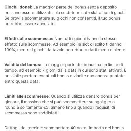
Giochi idonei:
La maggior parte dei bonus senza deposito
possono essere utilizzati solo su determinate slot o tipi di giochi.
Se provi a scommettere su giochi non consentiti, il tuo bonus
potrebbe essere annullato.
Effetti sulle scommesse:
Non tutti i giochi hanno lo stesso
effetto sulle scommesse. Ad esempio, le slot di solito ti danno il
100%, mentre i giochi da tavolo potrebbero darti meno o niente.
Validità del bonus:
La maggior parte dei bonus ha un limite di
tempo, ad esempio 7 giorni dalla data in cui sono stati attivati. È
possibile perdere eventuali bonus o vincite non ancora puntate
entro questa data.
Limiti alle scommesse:
Quando si utilizza denaro bonus per
giocare, il massimo che si può scommettere su ogni giro o
round è solitamente €5, almeno fino a quando i requisiti di
scommessa sono soddisfatti.
Dettagli del termine: scommettere 40 volte l'importo del bonus