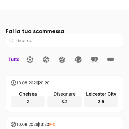
Fai la tua scommessa
Tutto
10.08.2026
20:20
Chelsea
Disegnare
Leicester City
2
3.2
3.5
10.08.2026
13:20