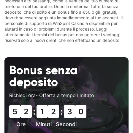
necessari altri passaggi, come la verifica del tuo numero di
telefono o del tuo profilo. Dopo la conferma, l'offerta senza
deposito, che di solito è un bonus fino a €50 o giri gratuiti,
dovrebbe essere aggiunta immediatamente al tuo account. Il
personale di supporto di WinSpirit Casino è disponibile per
aiutarti in caso di problemi durante il processo. Leggi
attentamente i termini del bonus per non perdere i vantaggi
riservati solo ai nuovi clienti che non effettuano un deposito.
Bonus senza
deposito
Richiedi ora- Offerta a tempo limitato
:
:
5
2
1
2
2
8
Ore
Minuti
Secondi