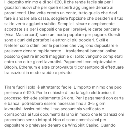
Il deposito minimo è di soli €20, il che rende facile sia per i
giocatori nuovi che per quelli esperti aggiungere denaro ai
propri conti. Una volta creato un conto, tutto quello che devi
fare è andare alla cassa, scegliere l'opzione che desideri e il tuo
saldo verrà aggiunto subito. Semplici, sicure e ampiamente
accettate sia per i depositi che per i prelievi, le carte bancarie
(Visa, Mastercard) sono un modo popolare per pagare. Questi
sono alcuni dei portafogli elettronici più popolari. Skrill e
Neteller sono ottimi per le persone che vogliono depositare e
prelevare denaro rapidamente. I trasferimenti bancari online
possono gestire importi maggiori e di solito vengono completati
entro uno o tre giorni lavorativi. Pagamenti con criptovalute:
Bitcoin, Ethereum e altre criptovalute ti consentono di effettuare
transazioni in modo rapido e privato.
Tirare fuori i soldi è altrettanto facile. L'importo minimo che puoi
prelevare è €20. Per le richieste di portafoglio elettronico, il
processo richiede solitamente 24 ore. Per i pagamenti con carta
e banca, potrebbero essere necessari fino a 3–5 giorni
lavorativi. Assicurati che il tuo account sia verificato e
corrisponda ai tuoi documenti italiano in modo che le transazioni
procedano senza intoppi. Non ci sono commissioni per
depositare o prelevare denaro da WinSpirit Casino. Quando