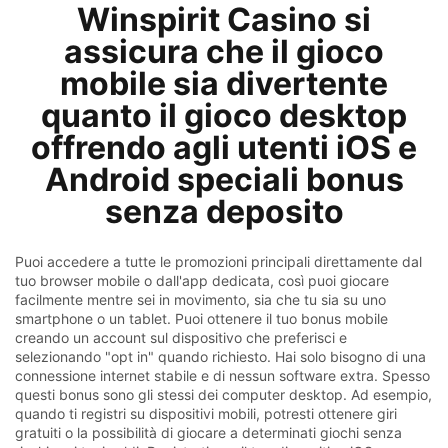
Winspirit Casino si
assicura che il gioco
mobile sia divertente
quanto il gioco desktop
offrendo agli utenti iOS e
Android speciali bonus
senza deposito
Puoi accedere a tutte le promozioni principali direttamente dal
tuo browser mobile o dall'app dedicata, così puoi giocare
facilmente mentre sei in movimento, sia che tu sia su uno
smartphone o un tablet. Puoi ottenere il tuo bonus mobile
creando un account sul dispositivo che preferisci e
selezionando "opt in" quando richiesto. Hai solo bisogno di una
connessione internet stabile e di nessun software extra. Spesso
questi bonus sono gli stessi dei computer desktop. Ad esempio,
quando ti registri su dispositivi mobili, potresti ottenere giri
gratuiti o la possibilità di giocare a determinati giochi senza