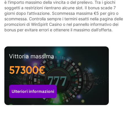
è l'importo massimo della vincita o del prelievo. Tra i giochi
soggetti a restrizioni rientrano alcune slot. Il bonus scade 7
giorni dopo l'attivazione. Scommessa massima €5 per giro o
scommessa. Controlla sempre i termini esatti nella pagina delle
promozioni di WinSpirit Casino o nel pannello informativo dei
bonus per evitare errori e ottenere il massimo dall'offerta.
Vittoria massima
57300€
Ulteriori informazioni