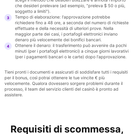
che desideri prelevare (ad esempio, "preleva $ 50 o più,
soggetto a limiti").
Tempo di elaborazione: l'approvazione potrebbe
richiedere fino a 48 ore, a seconda del numero di richieste
effettuate e della necessità di ulteriori prove. Nella
maggior parte dei casi, i portafogli elettronici inviano
denaro più velocemente dei bonifici bancari.
Ottenere il denaro: il trasferimento può avvenire da pochi
minuti (per i portafogli elettronici) a cinque giorni lavorativi
(per i pagamenti bancari o le carte) dopo l'approvazione.
Tieni pronti i documenti e assicurati di soddisfare tutti i requisiti
per il bonus, così potrai ottenere le tue vincite € più
velocemente. Qualora dovessero sorgere problemi durante il
processo, il team del servizio clienti del casinò è pronto ad
assistere.
Requisiti di scommessa,