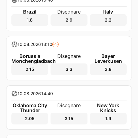
Brazil
Disegnare
Italy
1.8
2.9
2.2
10.08.2026
13:10
Borussia
Disegnare
Bayer
Monchengladbach
Leverkusen
2.15
3.3
2.8
10.08.2026
14:40
Oklahoma City
Disegnare
New York
Thunder
Knicks
2.05
3.15
1.9